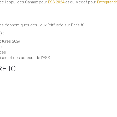
vec l’appui des Canaux pour
ESS 2024
et du Medef pour
Entreprendr
 économiques des Jeux (diffusée sur Paris.fr)
) :
uctures 2024
ux
ades
es et des acteurs de l’ESS
E ICI