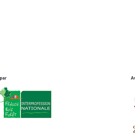
par
A